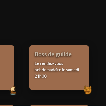
Boss de guilde
Le rendez-vous
hebdomadaire le samedi
21h30