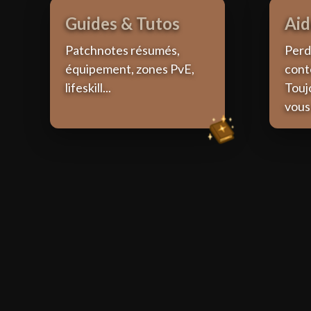
Guides & Tutos
Aid
Patchnotes résumés,
Perdu
équipement, zones PvE,
cont
lifeskill...
Touj
vous