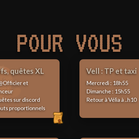
POUR VOUS
fs, quêtes XL
Vell : TP et taxi
@Officier et
Mercredi : 18h55
nceur
Dimanche : 15h55
uêtes sur discord
Retour à Vélia à ..h10
uts proportionnels