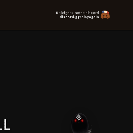
Rejoignez notre discord
discord.gg/playagain
LL