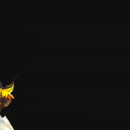
Le complétiste originel, je veux finir un MMO. 
PvE et parfois un peu de PvP, en passan
quêtes. Assez compétitif, mon podium pr
Mon BDO a un bug : chaque classe que je cré
Bof, on fait une AoE (en prenant son temps) jusq
La guilde est ma famille et je lui suis totalemen
répéter des choses aux nouveaux, j'aim
ambiance où l'entraide et l'humour sont centrau
fidèle à ses valeu