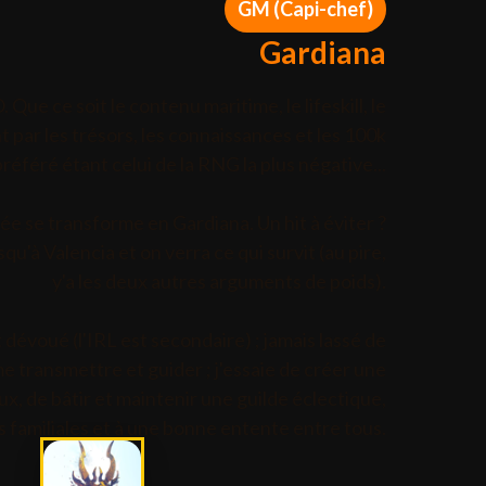
GM (Capi-chef)
Gardiana
Que ce soit le contenu maritime, le lifeskill, le
t par les trésors, les connaissances et les 100k
éféré étant celui de la RNG la plus négative...
e se transforme en Gardiana. Un hit à éviter ?
u'à Valencia et on verra ce qui survit (au pire,
y'a les deux autres arguments de poids).
t dévoué (l'IRL est secondaire) ; jamais lassé de
e transmettre et guider ; j'essaie de créer une
x, de bâtir et maintenir une guilde éclectique,
rs familiales et à une bonne entente entre tous.