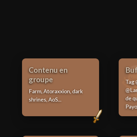
Contenu en
Buf
groupe
Tag 
@La
Farm, Atoraxxion, dark
de q
shrines, AoS...
Payo