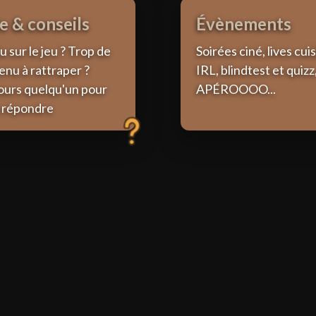
e & conseils
Évènements
 sur le jeu ? Trop de
Soirées ciné, lives cui
enu à rattraper ?
IRL, blindtest et quizz
ours quelqu'un pour
APÉROOOO...
 répondre