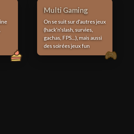
Multi Gaming
sine
On se suit sur d'autres jeux
,
(hack'n'slash, survies,
gachas, FPS...), mais aussi
des soirées jeux fun